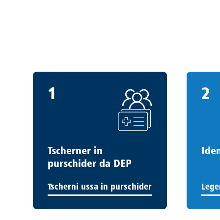
1
2
1
.
2
.
Tscherner in
Iden
purschider da DEP
Tscherni ussa in purschider
Lege