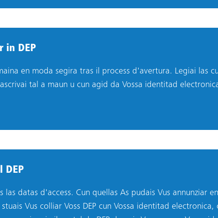
r in DEP
aina en moda segira tras il process d'avertura. Legiai las 
tascrivai tal a maun u cun agid da Vossa identitad electronic
il DEP
us las datas d'access. Cun quellas As pudais Vus annunziar en 
 stuais Vus colliar Voss DEP cun Vossa identitad electronica