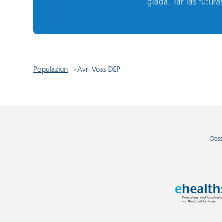
giada. Tar las futur
Populaziun
Avri Voss DEP
Doss