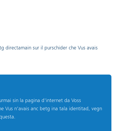
tg directamain sur il purschider che Vus avais
furmai sin la pagina d'internet da Voss
e Vus n'avais anc betg ina tala identitad, vegn
 questa.