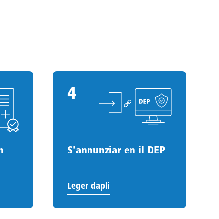
4
4
.
n
S'annunziar en il DEP
Leger dapli