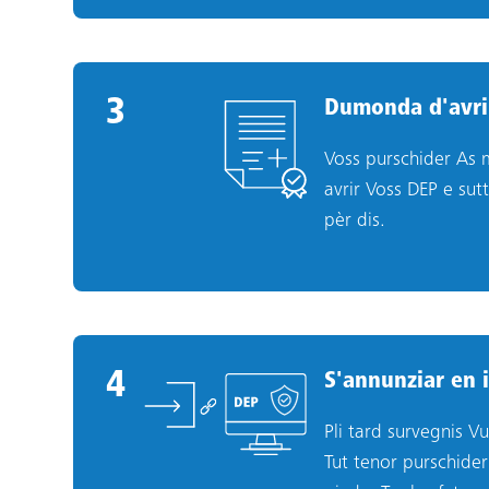
3
3
.
Dumonda d'avri
Voss purschider As m
avrir Voss DEP e sut
pèr dis.
4
4
.
S'annunziar en 
Pli tard survegnis V
Tut tenor purschider