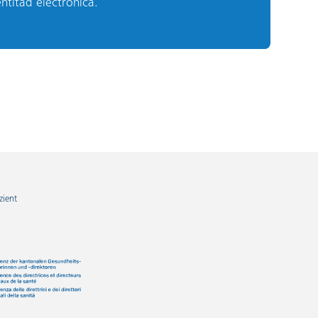
entitad electronica.
zient