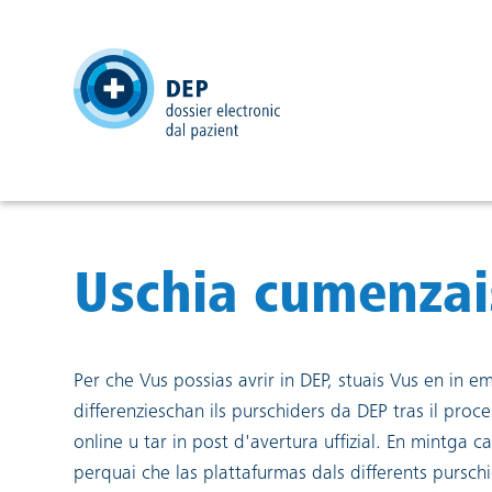
header
Uschia cumenzais
Per che Vus possias avrir in DEP, stuais Vus en in e
differenzieschan ils purschiders da DEP tras il proc
online u tar in post d'avertura uffizial. En mintga 
perquai che las plattafurmas dals differents pursc