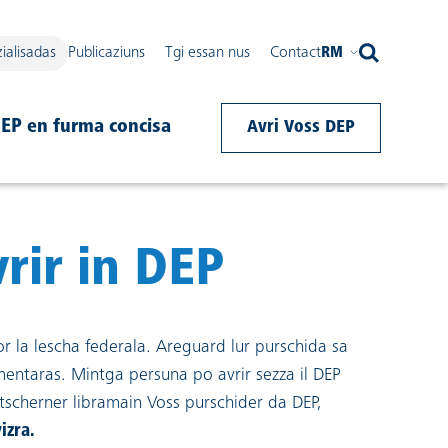
ialisadas
Publicaziuns
Tgi essan nus
Contact
RM
DEP en furma concisa
Avri Voss DEP
rir in DEP
or la lescha federala. Areguard lur purschida sa
ementaras. Mintga persuna po avrir sezza il DEP
s tscherner libramain Voss purschider da DEP,
izra.