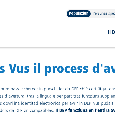
Populaziun
Persunas spez
navigation
Il 
 Vus il process d'av
mprim pass tscherner in purschider da DEP ch'è certifitgà ten
ess d'avertura, tras la lingua e per part tras funcziuns suppl
cas dovri ina identitad electronica per avrir in DEP. Vus pudai
hiders da DEP èn cumpatiblas.
Il DEP funcziuna en l'entira Sv