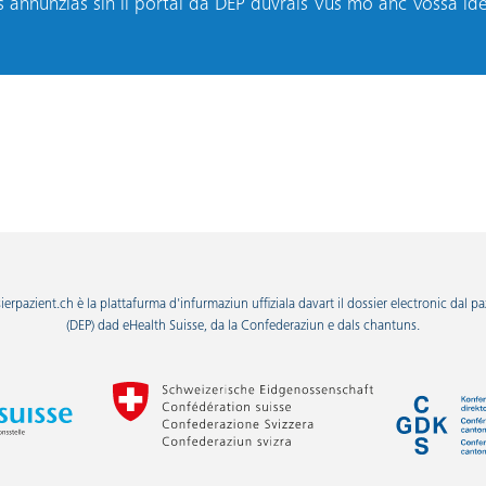
as annunzias sin il portal da DEP duvrais Vus mo anc Vossa id
ierpazient.ch è la plattafurma d'infurmaziun uffiziala davart il dossier electronic dal pa
(DEP) dad eHealth Suisse, da la Confederaziun e dals chantuns.