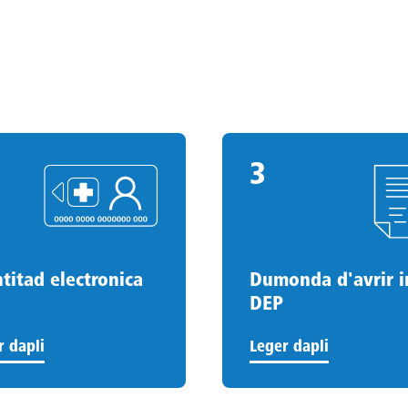
3
3
.
titad electronica
Dumonda d'avrir i
DEP
r dapli
Leger dapli