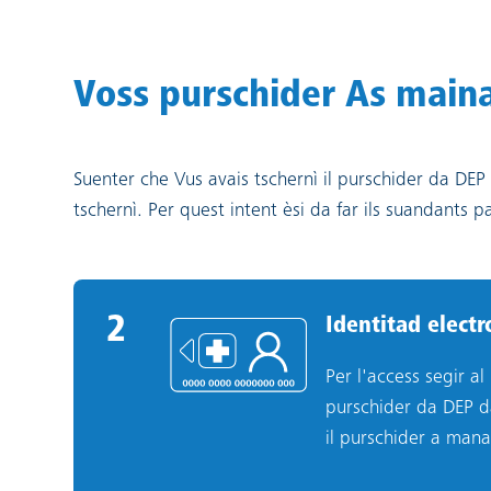
Voss purschider As maina 
Suenter che Vus avais tschernì il purschider da DEP
tschernì. Per quest intent èsi da far ils suandants p
2
2
.
Identitad electr
Per l'access segir al
purschider da DEP da
il purschider a man