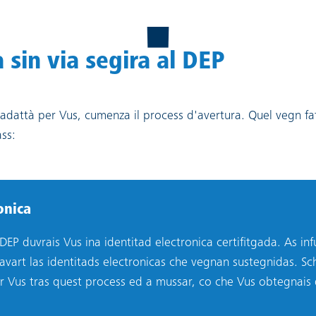
sin via segira al DEP
 adattà per Vus, cumenza il process d'avertura. Quel vegn fa
ass:
onica
 DEP duvrais Vus ina identitad electronica certifitgada. As in
vart las identitads electronicas che vegnan sustegnidas. Sch
ar Vus tras quest process ed a mussar, co che Vus obtegnais