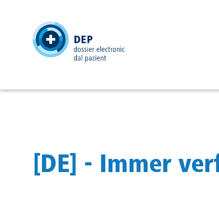
header
[DE] - Immer ve