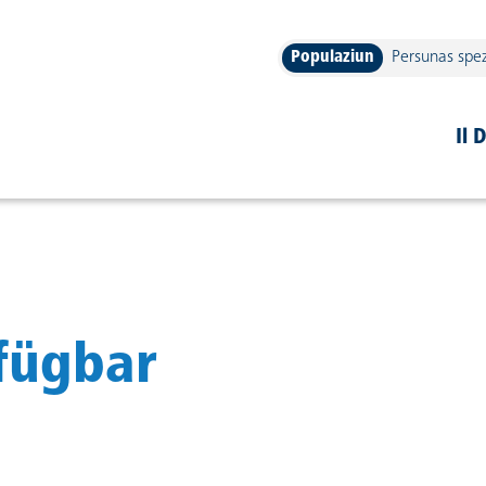
Populaziun
Persunas spez
navigation
Il 
rfügbar