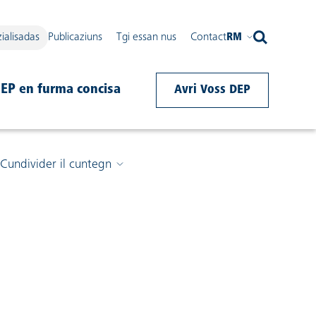
ialisadas
Publicaziuns
Tgi essan nus
Contact
RM
DEP en furma concisa
Avri Voss DEP
Cundivider il cuntegn